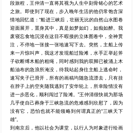
段旅程，王仲清一直将其视为人生中刻骨铭心的艺术
之旅。即使到了现在，步入晚年生活的他仍常饱含深
情地回忆道：“船进三峡后，壮丽无比的自然山水图卷
迎面展开，置身其中，真是如梦如幻，如痴如醉。我
废寝忘食地沉浸在这目不暇接的立体图卷中，全神贯
注，不停地一张接一张地速写下去。突然，主船上传
来一片惊叫声，我这才发现船过险滩，水手正举起斧
子砍断缚木船的粗绳，同时感到我的双脚已被涌上木
船油布的急浪所淹没，待我站起身往主船上逃命时，
速写夹子已滑开，所有的画稿均随急流漂去，只有挂
在脖子上的空夹随我逃到了安华轮上，所幸险情没有
进一步恶化，顺利闯过了险滩。”王仲清很快就为那场
几乎使自己葬身于三峡急流的危难感到欣慰了，因为
没有它，恐怕也就不能领略到何谓真正的“三峡天下
雄”。
到南京后，他以社会为课堂，以行人为对象进行绘画