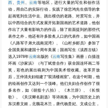
西
、
贵州
、
云南
等地区，进行大量的写生和创作活
动，用自己的实际行动，实践了徐悲鸿先生倡导的拿
起画笔到生活中去、跳出模仿的老路、对景写生，并
以中西结合的方式发展开拓新国画的艺术道路，他创
作出了大量有影响力的作品，除了前面提到的那些代
表作之外，他还有许多脍炙人口的代表作，如中国画
《八路军子弟大战南泥湾》、《山村乡邮员》参加了
全国美展和建国十周年美展；国画写生《滇西古镇》
选入1978年
云南
出版的《
云南
写生集》画册；白描连
环画《沙家浜》（与丁斌曾合作）获全国连环画二等
奖，彩色的展出稿则为中国美术馆收藏。改革开放
后，王仲清夫妇组建了“双清楼画室”。在这个时期，他
的绘画创作又达到一个顶峰。他们夫妇合作创作了很
多名作，如《胡笳十八拍》、《木兰辞》、《长恨
歌》、《关汉卿名剧选》等诗画集，为中国历史上的
东汉蔡文姬，北魏花木兰，唐代杨贵妃、文成公主，