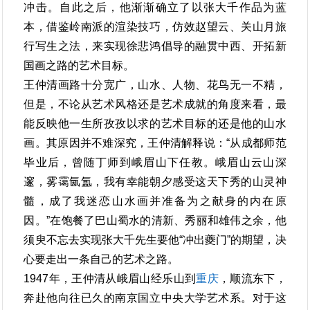
冲击。自此之后，他渐渐确立了以张大千作品为蓝
本，借鉴岭南派的渲染技巧，仿效赵望云、关山月旅
行写生之法，来实现徐悲鸿倡导的融贯中西、开拓新
国画之路的艺术目标。
王仲清画路十分宽广，山水、人物、花鸟无一不精，
但是，不论从艺术风格还是艺术成就的角度来看，最
能反映他一生所孜孜以求的艺术目标的还是他的山水
画。其原因并不难深究，王仲清解释说：“从成都师范
毕业后，曾随丁师到峨眉山下任教。峨眉山云山深
邃，雾霭氤氲，我有幸能朝夕感受这天下秀的山灵神
髓，成了我迷恋山水画并准备为之献身的内在原
因。”在饱餐了巴山蜀水的清新、秀丽和雄伟之余，他
须臾不忘去实现张大千先生要他“冲出夔门”的期望，决
心要走出一条自己的艺术之路。
1947年，王仲清从峨眉山经乐山到
重庆
，顺流东下，
奔赴他向往已久的南京国立中央大学艺术系。对于这