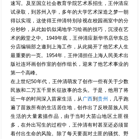
速写。及至国立社会教育学院艺术系招生，王仲清应
试录取，到苏州入学，多年的大学艺术深造之梦一朝
得以实现，这使得王仲清特别珍视在校园画室中的分
分秒秒，从此如饥似渴地学习绘画的技巧，沉浸在艺
术的殿堂之中。1949年底，王仲清应新华书店华东总
分店编辑部之邀到上海工作，从此揭开了他艺术人生
最重要的一页。1954年，王仲清担任上海人民美术出
版社连环画创作室的创作组长，迎来了他艺术事业的
第一个高峰。
在上世纪50年代，王仲清萌发了创作一些有关于少数
民族和二万五千里长征故事的念头。于是，他用了将
近一年的时间深入苗家生活，从
广西
到
贵州
，几乎跑
遍了苗族所有的生活居住地，创作出了反映苗族人民
生活的大量素描作品，由于当时大苗山地区土匪很
多，在外出写生的过程中，王仲清有时甚至还必须冒
着付出生命的风险。除了每天要面对土匪的骚扰、野