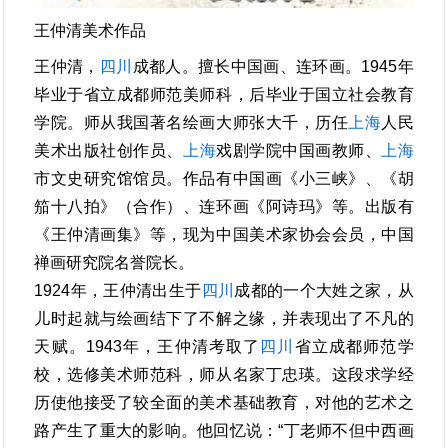
王仲清美术作品
王仲清，
四川
成都人。擅长中国画、连环画。1945年
毕业于省立成都师范美师科，后毕业于国立社会教育
学院。师从我国著名绘画大师张大千，历任
上海
人民
美术出版社创作员、
上海
戏剧学院中国画教师、
上海
市文史研究馆馆员。作品有中国画《小三峡》、《胡
笳十八拍》（合作）、连环画《阿诗玛》等。出版有
《王仲清画集》等，现为中国美术家协会会员，中国
禅画研究院名誉院长。
1924年，王仲清出生于
四川
成都的一个大姓之家，从
儿时起就与绘画结下了不解之缘，并表现出了不凡的
天赋。1943年，王仲清考取了
四川
省立成都师范学
校，选修美术师范科，师从名家丁忠瑛。这段求学经
历使他接受了较全面的美术基础教育，对他的艺术之
路产生了重大的影响。他回忆说：“丁老师不但中西画