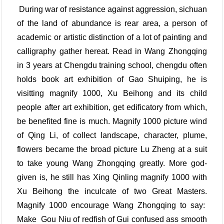
During war of resistance against aggression, sichuan
of the land of abundance is rear area, a person of
academic or artistic distinction of a lot of painting and
calligraphy gather hereat. Read in Wang Zhongqing
in 3 years at Chengdu training school, chengdu often
holds book art exhibition of Gao Shuiping, he is
visitting magnify 1000, Xu Beihong and its child
people after art exhibition, get edificatory from which,
be benefited fine is much. Magnify 1000 picture wind
of Qing Li, of collect landscape, character, plume,
flowers became the broad picture Lu Zheng at a suit
to take young Wang Zhongqing greatly. More god-
given is, he still has Xing Qinling magnify 1000 with
Xu Beihong the inculcate of two Great Masters.
Magnify 1000 encourage Wang Zhongqing to say:
Make Gou Niu of redfish of Gui confused ass smooth