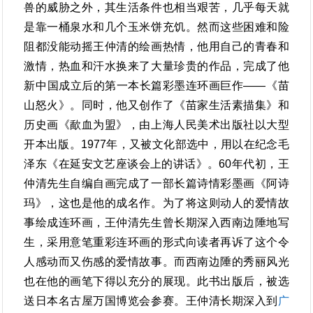
兽的威胁之外，其生活条件也相当艰苦，几乎每天就
是靠一桶泉水和几个玉米饼充饥。然而这些困难和险
阻都没能动摇王仲清的绘画热情，他用自己的青春和
激情，热血和汗水换来了大量珍贵的作品，完成了他
新中国成立后的第一本长篇彩墨连环画巨作——《苗
山怒火》。同时，他又创作了《苗家生活素描集》和
历史画《歃血为盟》，由上海人民美术出版社以大型
开本出版。1977年，又被文化部选中，用以在纪念毛
泽东《在延安文艺座谈会上的讲话》。60年代初，王
仲清先生自编自画完成了一部长篇诗情彩墨画《阿诗
玛》，这也是他的成名作。为了将这则动人的爱情故
事绘成连环画，王仲清先生曾长期深入西南边陲地写
生，采用意笔重彩连环画的形式向读者再诉了这个令
人感动而又伤感的爱情故事。而西南边陲的秀丽风光
也在他的画笔下得以充分的展现。此书出版后，被选
送日本名古屋万国博览会参赛。王仲清长期深入到
广