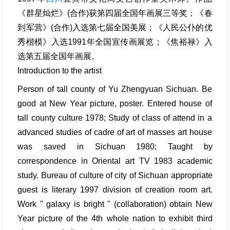
《群星灿烂》(合作)获第四届全国年画展三等奖；《春
到军营》(合作)入选第七届全国美展；《人民公仆的优
秀楷模》入选1991年全国宣传画展览；《焦裕禄》入
选第五届全国年画展。
Introduction to the artist
Person of tall county of Yu Zhengyuan Sichuan. Be
good at New Year picture, poster. Entered house of
tall county culture 1978; Study of class of attend in a
advanced studies of cadre of art of masses art house
was saved in Sichuan 1980; Taught by
correspondence in Oriental art TV 1983 academic
study. Bureau of culture of city of Sichuan appropriate
guest is literary 1997 division of creation room art.
Work " galaxy is bright " (collaboration) obtain New
Year picture of the 4th whole nation to exhibit third