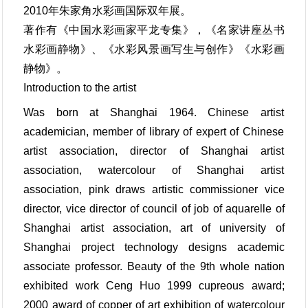
2010年朱家角水彩画国际双年展。
著作有《中国水彩画家平龙专集》，《名家讲座丛书
水彩画静物》、《水彩风景画写生与创作》《水彩画
静物》。
Introduction to the artist
Was born at Shanghai 1964. Chinese artist
academician, member of library of expert of Chinese
artist association, director of Shanghai artist
association, watercolour of Shanghai artist
association, pink draws artistic commissioner vice
director, vice director of council of job of aquarelle of
Shanghai artist association, art of university of
Shanghai project technology designs academic
associate professor. Beauty of the 9th whole nation
exhibited work Ceng Huo 1999 cupreous award;
2000 award of copper of art exhibition of watercolour