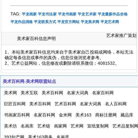
TAG:
平龙画家
平龙书法家
平龙书画家
平龙艺术家
平龙最新作品价格
平龙作品润格
平龙联系方式
平龙官方网站
平龙美术网
平龙艺术网
艺术家推广策划
美术家百科信息声明
1、本站美术家百科信息均来自于美术家自己投稿或网络，本站无法
确定每条信息或事件的真伪，信息仅做浏览者参考。
2、艺术公益网站，信息修改或删除请联系微信：4081532。
美术百科网-美术网联盟站点
美术网
美术互联
美术百科网
名家大词典
名家百科网
巨匠百科网
美术百科网
艺术百科网
名家大词典
名人百科网
书画家百科网
名家百科网
金米网
美术163
商标注册网
藏品库
美术坊
名画库
艺术链
画家网
艺术网
宣纸复制网
艺术品复制
393知产网
美术163商务
名画库