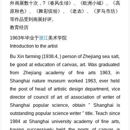
外画展数十次，?《春风生绿》、《欧洲小城》、《高
原秋色》、《舞彩缤纷》、《老农》、《罗马市坊》
等作品受到画展好评。
教育经历
1963年毕业于
浙江
美术学院
Introduction to the artist
Bu Xin farming (1938.4, ) person of Zhejiang sea salt,
be good at education of canvas, art. Was graduated
from Zhejiang academy of fine arts 1963, in
Shanghai nature museum worked 1963, ever held
the post of head of artistic design department, vice
director of council of art of association of writer of
Shanghai popular science, obtain " Shanghai is
outstanding popular science writer " title. Teach since
1984 at Shanghai university academy of fine arts,
having successively held the posts of canvas is