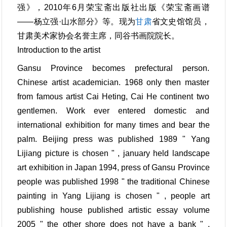
强》，2010年6月荣宝斋出版社出版《荣宝斋画谱
——杨立强·山水部分》等。现为
甘肃
省文史馆馆员，
甘肃美术家协会名誉主席，同谷书画院院长。
Introduction to the artist
Gansu Province becomes prefectural person.
Chinese artist academician. 1968 only then master
from famous artist Cai Heting, Cai He continent two
gentlemen. Work ever entered domestic and
international exhibition for many times and bear the
palm. Beijing press was published 1989 " Yang
Lijiang picture is chosen " , january held landscape
art exhibition in Japan 1994, press of Gansu Province
people was published 1998 " the traditional Chinese
painting in Yang Lijiang is chosen " , people art
publishing house published artistic essay volume
2005 " the other shore does not have a bank " ,