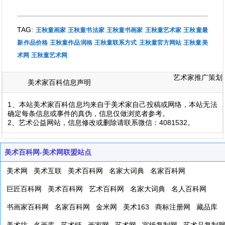
TAG:
王秋童画家
王秋童书法家
王秋童书画家
王秋童艺术家
王秋童最
新作品价格
王秋童作品润格
王秋童联系方式
王秋童官方网站
王秋童美
术网
王秋童艺术网
艺术家推广策划
美术家百科信息声明
1、本站美术家百科信息均来自于美术家自己投稿或网络，本站无法
确定每条信息或事件的真伪，信息仅做浏览者参考。
2、艺术公益网站，信息修改或删除请联系微信：4081532。
美术百科网-美术网联盟站点
美术网
美术互联
美术百科网
名家大词典
名家百科网
巨匠百科网
美术百科网
艺术百科网
名家大词典
名人百科网
书画家百科网
名家百科网
金米网
美术163
商标注册网
藏品库
美术坊
名画库
艺术链
画家网
艺术网
宣纸复制网
艺术品复制