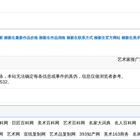
家
柳新生最新作品价格
柳新生作品润格
柳新生联系方式
柳新生官方网站
柳新生美
艺术家推广
络，本站无法确定每条信息或事件的真伪，信息仅做浏览者参考。
532。
科网
巨匠百科网
美术百科网
艺术百科网
名家大词典
名人百科网
网
艺术网
宣纸复制网
艺术品复制网
393知产网
美术163商务
名