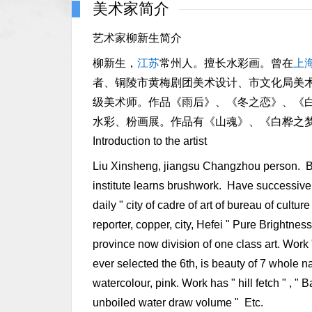
美术家简介
艺术家柳新生简介
柳新生，
江苏
常州人。擅长水彩画。曾在
上
者、铜陵市黄梅剧团美术设计、市文化局美
级美术师。作品《雨后》、《冬之恋》、《
水彩、粉画展。作品有《山魂》、《白桦之
Introduction to the artist
Liu Xinsheng, jiangsu Changzhou person. Be 
institute learns brushwork. Have successively 
daily " city of cadre of art of bureau of cultur
reporter, copper, city, Hefei " Pure Brightness
province now division of one class art. Work " a
ever selected the 6th, is beauty of 7 whole na
watercolour, pink. Work has " hill fetch " , "
unboiled water draw volume " Etc.