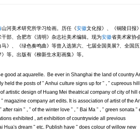
海
山河美术研究所学习绘画。历任《
安徽
文化报》、《铜陵日报
术干部、合肥市《清明》杂志社美术编辑。现为
安徽
省美术家协
白马》、《绿色奏鸣曲》等曾入选第六、七届全国美展?、全国历
梦》等。出版有《柳新生水彩画集》等。
good at aquarelle. Be ever in Shanghai the land of country Ar
held the posts of " Anhui culture signs up for " , " cupreous hill
e of artistic design of Huang Mei theatrical company of city of hill 
 " magazine company art edits. It is association of artist of the A
fter rain " , " of the winter love " , " Bai Ma " , " green sonata " 
tions exhibited , art exhibition of countrywide all previous
 Bai Hua's dream " etc. Publish have " does colour of willow new