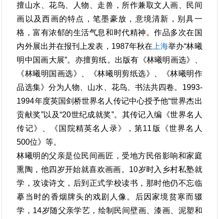
擅山水、花鸟、人物、走兽，所作兼取文人画、民间
画以及西画的特点，笔墨豪放，意境清新，别具一
格，富有浓郁的生活气息和时代精神。作品多次在国
内外展出并在报刊上发表，1987年秋在
上海
举办“林曦
明中国画大展”。亦擅剪纸。出版有《林曦明画选》、
《林曦明国画选》、《林曦明剪纸选》、《林曦明作
品选集》分为人物、山水、花鸟、书法共四卷。1993-
1994年度英国剑桥世界名人传记中心授予他“世界杰出
贡献奖”以及“20世纪成就奖”。其传记入编《世界名人
传记》、《国院精英名人录》，第11版《世界名人
500位》等。
林曦明的父亲是位民间画匠，受地方民俗影响和家庭
熏陶，他四岁开始就喜欢画画。10岁时入乡村私塾就
学，攻读诗文，后到正式学校读书，那时他仍不忘临
摹当时的香烟牌头的戏剧人像。后因家境贫寒而辍
学，14岁随父亲学艺，绘制民间壁画、漆画、泥塑和