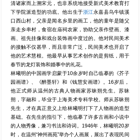
清诸家而上溯宋元，也非系统地接受新式美术教育打
下学院派造型的功底。他出生于
浙江
永嘉县乌牛镇溪
口西山村，父亲是闻名乡里的画工，他的童年是随父
亲走乡串村，食宿在庙祠农家，协助父亲作壁画、漆
画、祖先挂像和戏台装饰画中度过的。他对民间美术
的接触不仅甚早，而且非常广泛，民间美术也开启了
他的艺术慧根。他最早从事艺术创作的是剪纸，用于
春节的龙灯装饰和婚事中的礼花。
林曦明的中国画学启蒙于10余岁时自己临摹的《芥子
园画谱》、《醉墨轩》和《钱慧安画谱》。16岁后，
他正式师从温州的古典人物画家苏昧朔先生。苏昧
朔，字融和，毕业于上海美术专科学校。师从苏昧朔
先生，才在真正意义上给林曦明打下了人物画的造型
基础。在先生的指引下，他临摹了许多古画和小说中
的人物秀像，兼习书法和诗词。1946年，林曦明20岁
时，在温州“神州画苑”举办个人画展，展出了表现民间