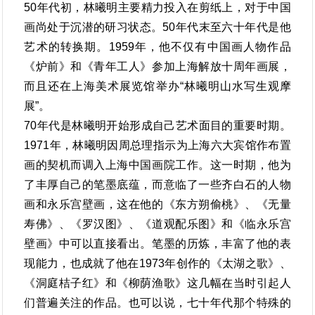
50年代初，林曦明主要精力投入在剪纸上，对于中国
画尚处于沉潜的研习状态。50年代末至六十年代是他
艺术的转换期。1959年，他不仅有中国画人物作品
《炉前》和《青年工人》参加上海解放十周年画展，
而且还在上海美术展览馆举办“林曦明山水写生观摩
展”。
70年代是林曦明开始形成自己艺术面目的重要时期。
1971年，林曦明因周总理指示为上海六大宾馆作布置
画的契机而调入上海中国画院工作。这一时期，他为
了丰厚自己的笔墨底蕴，而意临了一些齐白石的人物
画和永乐宫壁画，这在他的《东方朔偷桃》、《无量
寿佛》、《罗汉图》、《道观配乐图》和《临永乐宫
壁画》中可以直接看出。笔墨的历炼，丰富了他的表
现能力，也成就了他在1973年创作的《太湖之歌》、
《洞庭桔子红》和《柳荫渔歌》这几幅在当时引起人
们普遍关注的作品。也可以说，七十年代那个特殊的