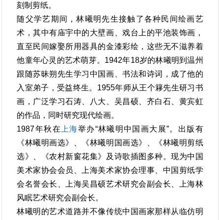
刻制剪纸。
随父学艺期间，林曦明先生接触了各种民间绘画艺
术，其中有庙宇中的大壁画、戏台上的平池装饰画，
直至民间嫁娶所用器具的金漆彩绘，这些无不滋养着
他童年心灵的艺术萌芽。1942年18岁的林曦明到温州
跟随苏昧朔先生学习中国画、书法和诗词，成了他的
入室弟子，受益终生。1955年师从王个簃先生研习书
画，广泛学习石涛、八大、吴昌硕、齐白石、黄宾虹
的作品，同时研究现代绘画。
1987年秋在
上海
举办“林曦明中国画大展”。出版有
《林曦明画选》、《林曦明国画选》、《林曦明剪纸
选》、《农村新窗花集》及诗歌插图多种。现为中国
美术家协会会员、上海美术家协会理事、中国剪纸学
会名誉会长、上海吴昌硕艺术研究会副会长、上海林
风眠艺术研究会副会长。
林曦明的艺术道路并不像传统中国画家那样从临仿明