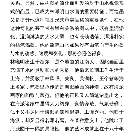
关系。显然，由构图的简化而引发的对于山水视觉形
式的凸显，已成为林曦明山水画的重要特征，而笔墨
又是提升他这种视觉形式审美品格的重要条件，在他
这种简化的甚至带有黑白关系的图式中，既有墨润渗
化、湿润淋漓的大水大墨，也有苍劲浩荡、浑漭朴实
的枯笔渴墨。他的简笔山水如果没有由笔而产生的墨
与水的动感、速度和变化，那将会逊色得多。
林曦明出生于浙东，是个地道的江南人，因此画面里
充满了水的灵动和水的秀韵；他后来长期工作生活于
上海，并受教于林风眠、关良、吴湖帆、王个簃等海
上名家，笔墨里承传的是海派绘画的神髓，故有海派
画家的韵致与风范。但他的画风又以简笔浓墨出之，
在海派诸家中显得大刀阔斧、豪情奔放、气象磅礴，
似乎又不尽同于海派的儒雅温婉、工谨秀丽。他归于
海派，却又显得若即若离。在某种意义上，他跳出了
海派囿于一隅的局限性，他的艺术成就正在于八十年