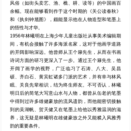
风俗（如街头卖艺、渔、樵、耕、读等）的中国画百
余幅。现在能够看到作于这个时期的《关公读春秋》
和《执剑钟馗图》，颇能显示他在人物造型和笔墨上
的悟性与才华。
1956年林曦明在上海少年儿童出版社从事美术编辑期
间，有机会接触了许多海派名家，这对于他画学道路
的开阔影响深远。他曾师从王个簃先生，从而在书画
诗词方面的研习更深入了一步。通过王个簃先生，他
开阔了画学的视野，广泛临习了石涛、八大、吴昌
硕、齐白石、黄宾虹诸多门派的艺术，并有幸与林风
眠、关良先辈相识，结为终生师友。不可否认，林曦
明日后的简笔大写意山水与人物，都曾从缶老的笔墨
中得到过许多雄健豪放的流风遗韵，而他能密切接触
到的吴湖帆、贺天健又在笔墨上给他以秀雅温润的滋
养，这无疑是林曦明在雄健豪放之外又能糅入风雅秀
韵的重要条件。