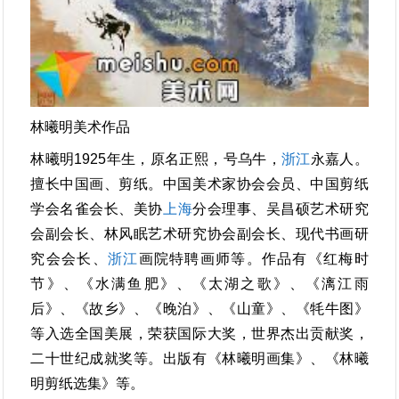
林曦明美术作品
林曦明1925年生，原名正熙，号乌牛，
浙江
永嘉人。
擅长中国画、剪纸。中国美术家协会会员、中国剪纸
学会名雀会长、美协
上海
分会理事、吴昌硕艺术研究
会副会长、林风眠艺术研究协会副会长、现代书画研
究会会长、
浙江
画院特聘画师等。作品有《红梅时
节》、《水满鱼肥》、《太湖之歌》、《漓江雨
后》、《故乡》、《晚泊》、《山童》、《牦牛图》
等入选全国美展，荣获国际大奖，世界杰出贡献奖，
二十世纪成就奖等。出版有《林曦明画集》、《林曦
明剪纸选集》等。