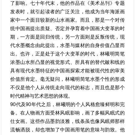
了影响。七十年代末，他的作品在《美术丛刊》专题
发表时，就引起读者的广泛关注，他成为当年海派画
家中一个面目较新的山水画家。而且，那是一个对传
统中国画提出质疑、否定并孕育着中国画大变革的时
期，一方面是回归传统，另一方面则是反叛传统，现
代水墨概念由此提出，水墨与媒材的自身价值凸显而
出。也许，正是处于这个大变革的时代，林曦明简笔
浓墨山水所凸显的视觉形式、所具有的替代皴和线的
具有现代水墨特征的中国画探索才能被现代性的审美
价值所肯定。毫无疑问，林曦明简笔水墨个性的形成
不仅是他个人从传统走向现代的标志，而且也是那个
时代精神与艺术思想的体现。
90代及90年代之后，林曦明的个人风格愈臻鲜明和完
备。在人物画方面受林风眠影响，画了多幅风眠式的
仕女画。这些作品墨韵淡雅，线条虽也像风眠师那样
流畅洒脱，却也增加了中国画用笔的意味与韵致。他