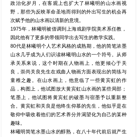
政治化岁月，在客观上也扩大了林曦明的山水画视
野，那些为反映革命圣地而得到的外出写生的机会再
次赋予他的山水画以清新的意境。
1975年，林曦明被借调到上海戏剧学院美术系任教，
因此他有了更多的带领同学出去写生的教学实践。
80代是林曦明个人艺术风格的成熟期，他的简笔浓墨
山水几乎成为人们识读林曦明山水的一个符号。从师
承关系来说，这个时期在人物画上，他更倾心于关
良，崇尚关良先生在戏曲人物画方面表现出的简练与
童稚之趣。在山水画上，他意临了一些黄宾虹的作
品，构图上，他试图放大黄宾虹山水画的某些局部；
笔墨上，他试图将黄宾虹的破墨与宿墨予以重新整
合。黄宾虹和关良是他终生仰慕的先生，他似乎是在
敬仰中吸收着他们的艺术养分并渴望化为自己的某种
趣味。
林曦明简笔水墨山水的醇熟，在八十年代前后就产生