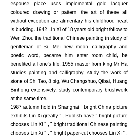
espouse place uses implemental gold lacquer
coloured drawing or pattern, the art of these all
without exception are alimentary his childhood heart
is budding. 1942 Lin Xi of 18 years old bright follow to
Wen Zhou the traditional Chinese painting in study of
gentleman of Su Mei new moon, calligraphy and
poetic word, became him enter room child, be
benefited all one's life. 1955 master from king Mr Ha
studies painting and calligraphy, study the work of
stone of Shi Tao, 8 big, Wu Changshuo, Qibai, Huang
Binhong extensively, study contemporary brushwork
at the same time.
1987 autumn hold in Shanghai " bright China picture
exhibits Lin Xi greatly " . Publish have " bright picture
chooses Lin Xi " , " bright traditional Chinese painting
chooses Lin Xi " , " bright paper-cut chooses Lin Xi " ,