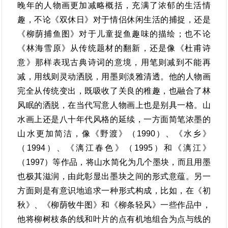
晚年的人物画更加减略概括，充满了浓郁的生活情
趣，不论《双休日》对于情侣休闲生活的捕捉，还是
《柳荫捕鱼图》对于儿童捉鱼趣味的描绘；也不论
《林海雪原》从传统题材的翻新，还是像《杜甫诗
意》那样表现古典诗词的意境，用笔则减到不能再
减，用线则灵动洒脱，用墨则淡雅清透。他的人物画
完全从传统变出，既吸收了关良的稚趣，也融合了林
风眠的洒脱，在当代写意人物画上也是别具一格。山
水画上还是八十年代风格的延续，一方面简笔浓墨的
山水更加简洁，像《野渡》（1990）、《水乡》
（1994）、《漓江春色》（1995）和《漓江》
（1997）等作品，将山水简化为几个墨块，而且用墨
也极其滋润，由此彰显出墨块之间的形式意蕴。另一
方面则是有意识地追求一种形式构成，比如，在《初
秋》、《柳荫牧牛图》和《柳条轻风》一些作品中，
他将柳树枝条的线和叶片的点有机地组合为点与线的