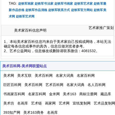
TAG:
赵铁军画家
赵铁军书法家
赵铁军书画家
赵铁军艺术家
赵铁军最
新作品价格
赵铁军作品润格
赵铁军联系方式
赵铁军官方网站
赵铁军美
术网
赵铁军艺术网
艺术家推广策划
美术家百科信息声明
1、本站美术家百科信息均来自于美术家自己投稿或网络，本站无法
确定每条信息或事件的真伪，信息仅做浏览者参考。
2、艺术公益网站，信息修改或删除请联系微信：4081532。
美术百科网-美术网联盟站点
美术网
美术互联
美术百科网
名家大词典
名家百科网
巨匠百科网
美术百科网
艺术百科网
名家大词典
名人百科网
书画家百科网
名家百科网
金米网
美术163
商标注册网
藏品库
美术坊
名画库
艺术链
画家网
艺术网
宣纸复制网
艺术品复制
393知产网
美术163商务
名画库