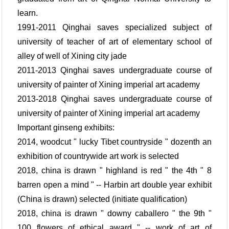
learn.
1991-2011 Qinghai saves specialized subject of
university of teacher of art of elementary school of
alley of well of Xining city jade
2011-2013 Qinghai saves undergraduate course of
university of painter of Xining imperial art academy
2013-2018 Qinghai saves undergraduate course of
university of painter of Xining imperial art academy
Important ginseng exhibits:
2014, woodcut " lucky Tibet countryside " dozenth an
exhibition of countrywide art work is selected
2018, china is drawn " highland is red " the 4th " 8
barren open a mind " -- Harbin art double year exhibit
(China is drawn) selected (initiate qualification)
2018, china is drawn " downy caballero " the 9th "
100 flowers of ethical award " -- work of art of