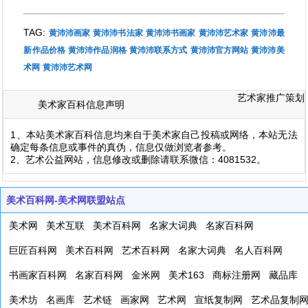
TAG:
黄沛沛画家
黄沛沛书法家
黄沛沛书画家
黄沛沛艺术家
黄沛沛最
新作品价格
黄沛沛作品润格
黄沛沛联系方式
黄沛沛官方网站
黄沛沛美
术网
黄沛沛艺术网
艺术家推广策划
美术家百科信息声明
1、本站美术家百科信息均来自于美术家自己投稿或网络，本站无法
确定每条信息或事件的真伪，信息仅做浏览者参考。
2、艺术公益网站，信息修改或删除请联系微信：4081532。
美术百科网-美术网联盟站点
美术网
美术互联
美术百科网
名家大词典
名家百科网
巨匠百科网
美术百科网
艺术百科网
名家大词典
名人百科网
书画家百科网
名家百科网
金米网
美术163
商标注册网
藏品库
美术坊
名画库
艺术链
画家网
艺术网
宣纸复制网
艺术品复制