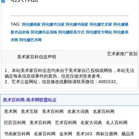
TAG:
阿伦娜画家
阿伦娜书法家
阿伦娜书画家
阿伦娜艺术家
阿伦娜最
新作品价格
阿伦娜作品润格
阿伦娜联系方式
阿伦娜官方网站
阿伦娜美
术网
阿伦娜艺术网
艺术家推广策划
美术家百科信息声明
1、本站美术家百科信息均来自于美术家自己投稿或网络，本站无法
确定每条信息或事件的真伪，信息仅做浏览者参考。
2、艺术公益网站，信息修改或删除请联系微信：4081532。
美术百科网-美术网联盟站点
美术网
美术互联
美术百科网
名家大词典
名家百科网
巨匠百科网
美术百科网
艺术百科网
名家大词典
名人百科网
书画家百科网
名家百科网
金米网
美术163
商标注册网
藏品库