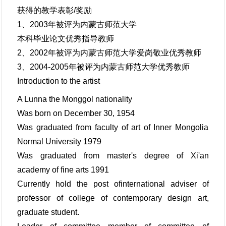
获得的教学表彰/奖励
1、2003年被评为内蒙古师范大学
本科毕业论文优秀指导教师
2、2002年被评为内蒙古师范大学爱岗敬业优秀教师
3、2004-2005年被评为内蒙古师范大学优秀教师
Introduction to the artist
A Lunna the Monggol nationality
Was born on December 30, 1954
Was graduated from faculty of art of Inner Mongolia
Normal University 1979
Was graduated from master's degree of Xi'an
academy of fine arts 1991
Currently hold the post ofinternational adviser of
professor of college of contemporary design art,
graduate student.