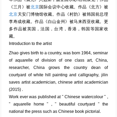
《三月》被
北京
国际会议中心收藏。作品《北方》被
北京
天安门博物馆收藏。作品《村韵》被韩国前总理
李寿成收藏。作品《白山金州》被马来西亚收藏。更
多作品被英国，法国，台湾，香港，韩国等国家收
藏。
Introduction to the artist
Zhao gives birth to a country, was born 1964, seminar
of aquarelle of division of one class art, China,
researcher, China grows the country dean of
courtyard of white hill painting and calligraphy, jilin
saves artist academician, chinese artist academician
(2015) .
Work ever was published at " Chinese watercolour " ,
" aquarelle home " , " beautiful courtyard " the
national the press such as Chinese book pictorial.