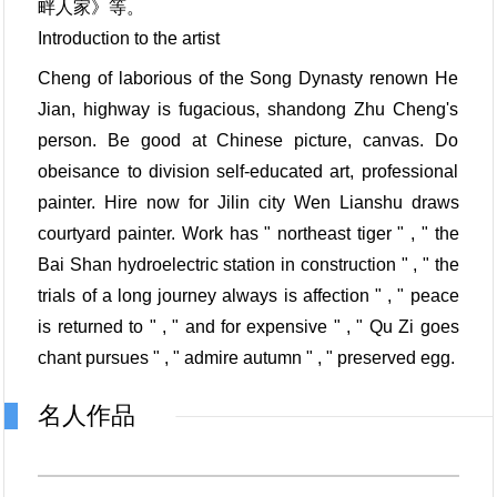
畔人家》等。
Introduction to the artist
Cheng of laborious of the Song Dynasty renown He
Jian, highway is fugacious, shandong Zhu Cheng's
person. Be good at Chinese picture, canvas. Do
obeisance to division self-educated art, professional
painter. Hire now for Jilin city Wen Lianshu draws
courtyard painter. Work has " northeast tiger " , " the
Bai Shan hydroelectric station in construction " , " the
trials of a long journey always is affection " , " peace
is returned to " , " and for expensive " , " Qu Zi goes
chant pursues " , " admire autumn " , " preserved egg.
名人作品