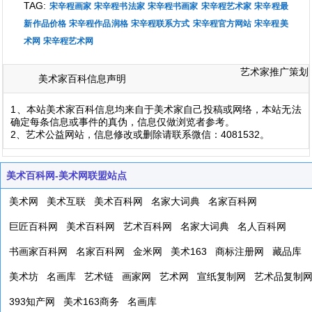
TAG:
宋辛程画家
宋辛程书法家
宋辛程书画家
宋辛程艺术家
宋辛程最
新作品价格
宋辛程作品润格
宋辛程联系方式
宋辛程官方网站
宋辛程美
术网
宋辛程艺术网
艺术家推广策划
美术家百科信息声明
1、本站美术家百科信息均来自于美术家自己投稿或网络，本站无法
确定每条信息或事件的真伪，信息仅做浏览者参考。
2、艺术公益网站，信息修改或删除请联系微信：4081532。
美术百科网-美术网联盟站点
美术网
美术互联
美术百科网
名家大词典
名家百科网
巨匠百科网
美术百科网
艺术百科网
名家大词典
名人百科网
书画家百科网
名家百科网
金米网
美术163
商标注册网
藏品库
美术坊
名画库
艺术链
画家网
艺术网
宣纸复制网
艺术品复制
393知产网
美术163商务
名画库