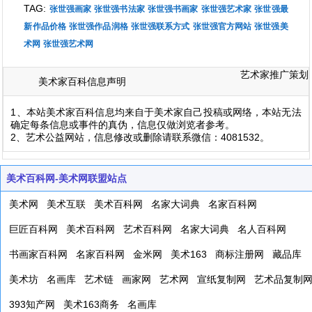
TAG:
张世强画家
张世强书法家
张世强书画家
张世强艺术家
张世强最
新作品价格
张世强作品润格
张世强联系方式
张世强官方网站
张世强美
术网
张世强艺术网
艺术家推广策划
美术家百科信息声明
1、本站美术家百科信息均来自于美术家自己投稿或网络，本站无法
确定每条信息或事件的真伪，信息仅做浏览者参考。
2、艺术公益网站，信息修改或删除请联系微信：4081532。
美术百科网-美术网联盟站点
美术网
美术互联
美术百科网
名家大词典
名家百科网
巨匠百科网
美术百科网
艺术百科网
名家大词典
名人百科网
书画家百科网
名家百科网
金米网
美术163
商标注册网
藏品库
美术坊
名画库
艺术链
画家网
艺术网
宣纸复制网
艺术品复制
393知产网
美术163商务
名画库