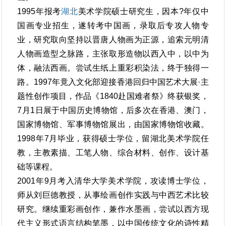
1995年报考
湖北
美术学院硕士研究生，因本?年仅中
国画专业招生，遂转考中国画，录取后专攻人物专
业，研究取向坚持以晋唐人物画为正源，追索元明清
人物画造型之脉路，主张取形造物以西入中，以中为
体，融法西画。尝试生纸上重彩积染法，终于独得一
路。1997年竟入文化部迎接香港回归中国艺术大展·主
题性创作项目，作品《1840赴国难者祭》终获银奖，
7月1日展于中国历史博物馆，后多次在香港、澳门，
国家博物馆、军事博物馆展出，由国家博物馆收藏。
1998年7月毕业，获得硕士学位，留湖北美术学院任
教，主教素描、工笔人物、综合材料、创作、设计基
础等课程。
2001年9月考入清华大学美术学院，攻读博士学位，
师从刘巨德教授，从事绘画创作实践与中西艺术比较
研究。继续重彩画创作，兼作水墨画，尝试以西方现
代主义形式语言结构笔墨，以中国传统文化的诗性精