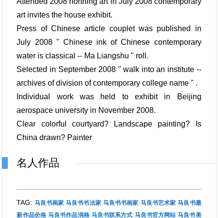
Attended 2008 northing art in July 2008 contemporary
art invites the house exhibit.
Press of Chinese article couplet was published in
July 2008 " Chinese ink of Chinese contemporary
water is classical -- Ma Liangshu " roll.
Selected in September 2008 " walk into an institute --
archives of division of contemporary college name " .
Individual work was held to exhibit in Beijing
aerospace university in November 2008.
Clear colorful courtyard? Landscape painting? Is
China drawn? Painter
名人作品
TAG:
马良书画家
马良书书法家
马良书书画家
马良书艺术家
马良书最
新作品价格
马良书作品润格
马良书联系方式
马良书官方网站
马良书美