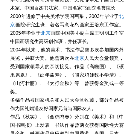
术家、中国百杰书法家、中国名家书画院名誉院长。
2000年进修于中央美术学院国画系，2003年毕业于
北
京
画院研究生班、著名写意花鸟画家王培东工作室。
2005年毕业于
北京
画院中国美协副主席王明明工作室
中国画研究生高级创作班，并任班长。
2004年以来，他的美术、书法作品曾多次参加国内外
展览，并获大奖。他曾两次在
北京
人民大会堂领奖，
受到国家领导人的亲切接见。作品《高瞻图》、《硕
果累累》、《延年益寿》、《咱家鸡娃数不学清》、
《山河壮丽》、《太行金秋》等，曾获得金奖或一等
奖。
多幅作品被国家机关和人民大会堂收藏，部分作品被
作为国礼赠送友好国家元首与国际友人。
作品《秋实》、《金鸡鸣春》分别在《美术》和《中
国书画报》上发表，书法作品曾两次获得国际性大赛
展金奖。书画作品曾应邀到中国香港、泰国、日本、