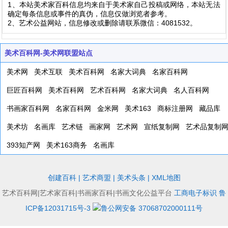
1、本站美术家百科信息均来自于美术家自己投稿或网络，本站无法
确定每条信息或事件的真伪，信息仅做浏览者参考。
2、艺术公益网站，信息修改或删除请联系微信：4081532。
美术百科网-美术网联盟站点
美术网
美术互联
美术百科网
名家大词典
名家百科网
巨匠百科网
美术百科网
艺术百科网
名家大词典
名人百科网
书画家百科网
名家百科网
金米网
美术163
商标注册网
藏品库
美术坊
名画库
艺术链
画家网
艺术网
宣纸复制网
艺术品复制
393知产网
美术163商务
名画库
创建百科
|
艺术商盟
|
美术头条
|
XML地图
艺术百科网|艺术家百科|书画家百科|书画文化公益平台
工商电子标识
鲁
ICP备12031715号-3
鲁公网安备 37068702000111号