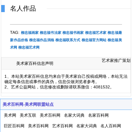
名人作品
TAG:
柳忠福画家
柳忠福书法家
柳忠福书画家
柳忠福艺术家
柳忠福最
新作品价格
柳忠福作品润格
柳忠福联系方式
柳忠福官方网站
柳忠福美
术网
柳忠福艺术网
艺术家推广策划
美术家百科信息声明
1、本站美术家百科信息均来自于美术家自己投稿或网络，本站无法
确定每条信息或事件的真伪，信息仅做浏览者参考。
2、艺术公益网站，信息修改或删除请联系微信：4081532。
美术百科网-美术网联盟站点
美术网
美术互联
美术百科网
名家大词典
名家百科网
巨匠百科网
美术百科网
艺术百科网
名家大词典
名人百科网