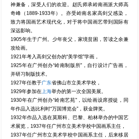
神兼备，深受人们的欢迎。赵氏师承岭南画派大师高
奇峰（1889-1933年）。亦受岭南名家高剑父感染，
致力将国画艺术现代化，对于将中国画艺带到国际有
深远影响。
1905年生于广州。少年丧父，家境贫困，苦读之余兼
攻绘画。
1921年考入高剑父创办的“美学馆”学画，
1925年在广州创办“岭南制版所”，自行设计广告画，
并研习制版技术。
1927年任教于
广东
省佛山市立美术学校，
1929年参加在
上海
举办的第一次全国美展。
1930年在广州创办“岭南艺苑”，以绘画设席授徒，同
年作品入选比利时“万国博览会”，获金牌奖。
1932年作品入选在莫斯科、巴黎、柏林举办的中国艺
术展览，1937年任广州市立美术学校中国画系主任，
1937年任广州市立美术学校中国画系主任，后来移居