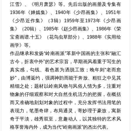
江雪》、《明月萧瑟》等。先后出版的画册及专集有
1936年《婵嫣集》、1940年《少昂画集》、1951年
《少昂近作集》（3辑）1959年至1973年《少昂画
集》（20辑）、1985年《赵少昂画集》、1986年《荣
宝斋画谱.十五》（花鸟虫草部分）、1988年《实用绘
画学》等。
作品继承和发扬“岭南画派”革新中国画的主张和“融汇
古今，折衷中外”的艺术宗旨，早期画风着重于写生的
真实感，勾线、着色甚为洒脱工致；晚年则“老而愈
妙”，由博返约，强调神韵而能于奔放、粗狂之中见其
精细之处；题材以岭南风物与风俗人情为多，注重对
物象的仔细观察和对大自然生机活力的把握，在概括
而又准确地刻划对象的过程中，充分发挥书法用笔的
表现力，笔墨奇肆，布局通灵，寄妙理于豪放，寓新
奇于平淡，雄秀双至，意趣动人，以其独特的艺术风
格享誉海内外，成为当代“岭南画派”的杰出代表。