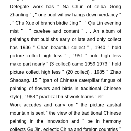
Delegate work has " Na Chun of ceiba Gong
Zhanling " , " one pool willow hangs down verdancy "
, " Chu Xue of branch birdie Jing " , " Qiu Lin evening
mist " , " carefree and content " , . An album of
paintings that publishs early or late and only collect
has 1936 " Chan beautiful collect " , 1940 " hold
picture collect high less " , 1951 " hold high less
make part nearly " (3 collect) came 1959 1973 " hold
picture collect high less " (20 collect) , 1985 " Zhao
Shaoang. 15 " (part of Chinese caterpillar fungus of
painting of flowers and birds in traditional Chinese
style) , 1988 " practical brushwork learns " etc.
Work accedes and carry on " the picture austral
mountain is sent " the view of the traditional Chinese
painting in the innovation and " be in harmony
collects Gu Jin, eclectic China and foreign countries "