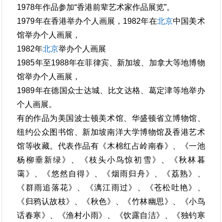
1978年作品参加“香港前辈艺术家作品展览”。
1979年在香港举办个人画展，1982年在
北京
中国美术
馆举办个人画展，
1982年
北京
举办个人画展
1985年至1988年在菲律宾、新加坡、加拿大等地博物
馆举办个人画展，
1989年在德国众士达城、比文达格、葛定津等地举办
个人画展。
有的作品为美国波士顿美术馆、华盛顿省立博物馆、
纽约公众图书馆、新加坡南洋大学博物馆及香港艺术
馆等收藏。代表作品有《木棉红占岭南春》、《一池
杨柳垂新绿》、《枝头小鸟惊初雪》、《秋林暮
霭》、《悠然自得》、《烟雨归舟》、《荔熟》、
《群雨追落花》、《漓江雨过》、《苍松吐艳》、
《归鸦认故枝》、《秋色》、《竹林幽思》、《小鸟
话春寒》、《渔村小雨》、《饮露自洁》、《独钓寒