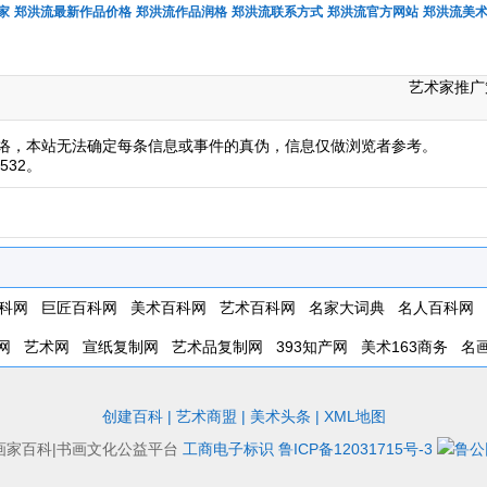
家
郑洪流最新作品价格
郑洪流作品润格
郑洪流联系方式
郑洪流官方网站
郑洪流美
艺术家推广
络，本站无法确定每条信息或事件的真伪，信息仅做浏览者参考。
532。
科网
巨匠百科网
美术百科网
艺术百科网
名家大词典
名人百科网
网
艺术网
宣纸复制网
艺术品复制网
393知产网
美术163商务
名
创建百科
|
艺术商盟
|
美术头条
|
XML地图
画家百科|书画文化公益平台
工商电子标识
鲁ICP备12031715号-3
鲁公网