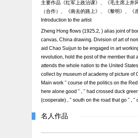
主要作品《红军上政治课》、《毛主席上井
（合作）、《南去的路上》、《黎明》、《
Introduction to the artist
Zheng Hong flows (1925.2, ) alias joint of 
canvas, China drawing. Division of art of n
aid Chao Suijun to be engaged in art workin
revolution, hold the post of the member that a
attends the whole nation to the United States
collect by museum of academy of picture of Chi
Main work " course of the politics on the Re
here alone good " , " had crossed duck green r
(cooperate) , " south on the road that go " , " 
名人作品