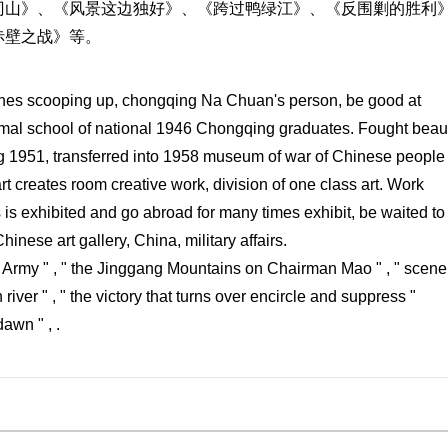
冈山》、《风景这边独好》、《跨过鸭绿江》、《反围剿的胜利
赤壁之战》等。
bones scooping up, chongqing Na Chuan's person, be good at
ormal school of national 1946 Chongqing graduates. Fought beaut
g 1951, transferred into 1958 museum of war of Chinese people
rt creates room creative work, division of one class art. Work
 is exhibited and go abroad for many times exhibit, be waited to
nese art gallery, China, military affairs.
d Army " , " the Jinggang Mountains on Chairman Mao " , " scene
iver " , " the victory that turns over encircle and suppress "
dawn " , .